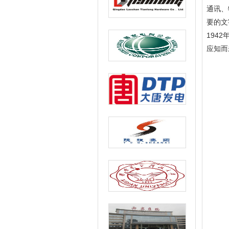
通讯、
要的文
194
应知而