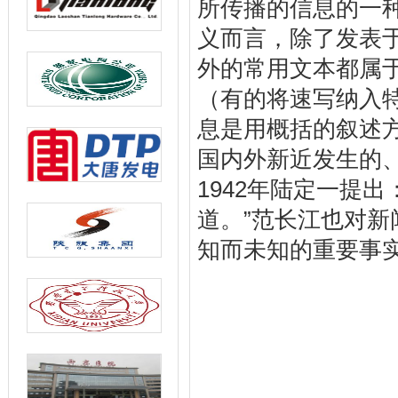
所传播的信息的一
义而言，除了发表
外的常用文本都属
（有的将速写纳入
息是用概括的叙述
国内外新近发生的
1942年陆定一提
道。”范长江也对新
知而未知的重要事实